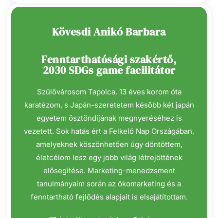
Kövesdi Anikó Barbara
Fenntarthatósági szakértő,
2030 SDGs game facilitátor
Szülővárosom Tapolca. 13 éves korom óta
karatézom, s Japán-szeretetem később két japán
egyetem ösztöndíjának megnyeréséhez is
vezetett. Sok hatás ért a Felkelő Nap Országában,
amelyeknek köszönhetően úgy döntöttem,
életcélom lesz egy jobb világ létrejöttének
elősegítése. Marketing-menedzsment
tanulmányaim során az ökomarketing és a
fenntartható fejlődés alapjait is elsajátítottam.