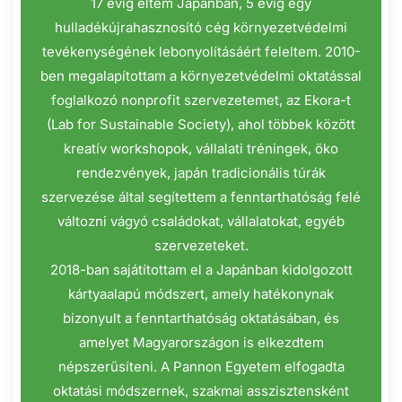
17 évig éltem Japánban, 5 évig egy
hulladékújrahasznosító cég környezetvédelmi
tevékenységének lebonyolításáért feleltem. 2010-
ben megalapítottam a környezetvédelmi oktatással
foglalkozó nonprofit szervezetemet, az Ekora-t
(Lab for Sustainable Society), ahol többek között
kreatív workshopok, vállalati tréningek, öko
rendezvények, japán tradicionális túrák
szervezése által segítettem a fenntarthatóság felé
változni vágyó családokat, vállalatokat, egyéb
szervezeteket.
2018-ban sajátítottam el a Japánban kidolgozott
kártyaalapú módszert, amely hatékonynak
bizonyult a fenntarthatóság oktatásában, és
amelyet Magyarországon is elkezdtem
népszerűsíteni. A Pannon Egyetem elfogadta
oktatási módszernek, szakmai asszisztensként