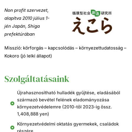
N
on profit szervezet,
alapítva 2
010 július 1-
jén Japán, S
higa
prefektúrában
Misszió: körforgás – kapcsolódás – környezettudatosság –
Kokoro (jó lelki állapot)
Szolgáltatásaink
Újrahasznosítható hulladék gyűjtése, eladásából
származó bevétel felének eladományozása
környezetvédelemre (2010-től 2023-ig össz.
1,408,888 yen)
Környezetvédelmi oktatás gyermekek, családok
részére