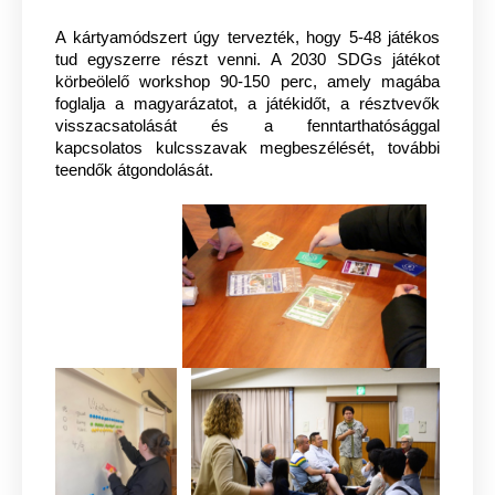
A kártyamódszert úgy tervezték, hogy 5-48 játékos
tud egyszerre részt venni. A 2030 SDGs játékot
körbeölelő workshop 90-150 perc, amely magába
foglalja a magyarázatot, a játékidőt, a résztvevők
visszacsatolását és a fenntarthatósággal
kapcsolatos kulcsszavak megbeszélését, további
teendők át
gondolását.