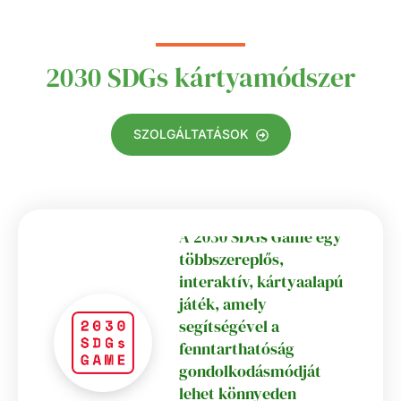
2030 SDGs kártyamódszer
SZOLGÁLTATÁSOK
A 2030 SDGs Game egy
többszereplős,
interaktív, kártyaalapú
játék, amely
segítségével a
fenntarthatóság
gondolkodásmódját
lehet könnyeden