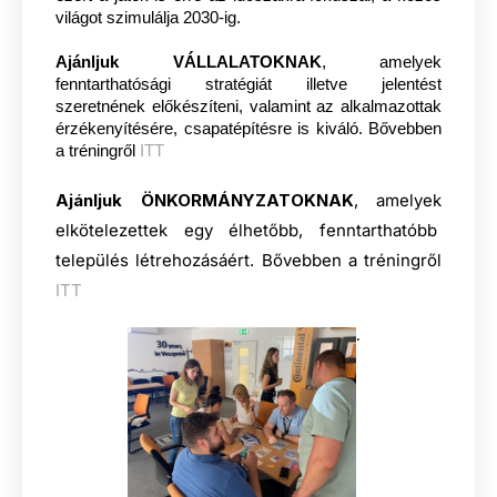
világot szimulálja 2030-ig.
Ajánljuk VÁLLALATOKNAK
, amelyek
fenntarthatósági stratégiát illetve jelentést
szeretnének előkészíteni, valamint az alkalmazottak
érzékenyítésére, csapatépítésre is kiváló. Bővebben
a tréningről
ITT
Ajánljuk ÖNKORMÁNYZATOKNAK
, amelyek
elkötelezettek egy élhetőbb, fenntarthatóbb
település létrehozásáért. Bővebben a tréningről
ITT
.