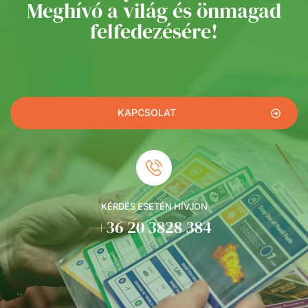
Meghívó a világ és önmagad
felfedezésére!
KAPCSOLAT
KÉRDÉS ESETÉN HÍVJON
+36 20 3828 384