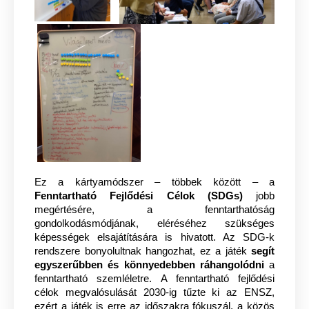
Ez a kártyamódszer – többek között – a
Fenntartható Fejlődési Célok (SDGs)
jobb
megértésére, a fenntarthatóság
gondolkodásmódjának, eléréséhez szükséges
képességek elsajátítására is hivatott. Az SDG-k
rendszere bonyolultnak hangozhat, ez a játék
segít
egyszerűbben és könnyedebben ráhangolódni
a
fenntartható szemléletre. A fenntartható fejlődési
célok megvalósulását 2030-ig tűzte ki az ENSZ,
ezért a játék is erre az időszakra fókuszál, a közös