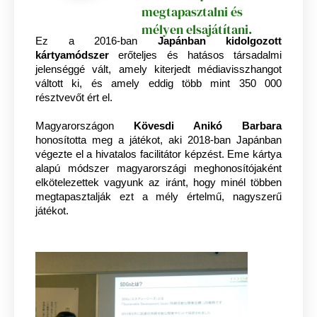
megtapasztalni és
mélyen elsajátítani.
Ez a 2016-ban
Japánban kidolgozott
kártyamódszer
erőteljes és hatásos társadalmi
jelenséggé vált, amely kiterjedt médiavisszhangot
váltott ki, és amely eddig több mint 350 000
résztvevőt ért el.
Magyarországon
Kövesdi Anikó Barbara
honosította meg a játékot, aki 2018-ban Japánban
végezte el a hivatalos facilitátor képzést. Eme kártya
alapú módszer magyarországi meghonosítójaként
elkötelezettek vagyunk az iránt, hogy minél többen
megtapasztalják ezt a mély értelmű, nagyszerű
játékot.